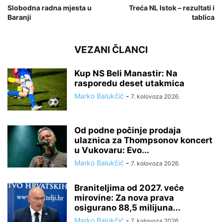
Slobodna radna mjesta u
Treća NL Istok – rezultati i
Baranji
tablica
VEZANI ČLANCI
Kup NS Beli Manastir: Na
rasporedu deset utakmica
Marko Balukčić
-
7. kolovoza 2026.
Od podne počinje prodaja
ulaznica za Thompsonov koncert
u Vukovaru: Evo...
Marko Balukčić
-
7. kolovoza 2026.
Braniteljima od 2027. veće
mirovine: Za nova prava
osigurano 88,5 milijuna...
Marko Balukčić
-
7. kolovoza 2026.