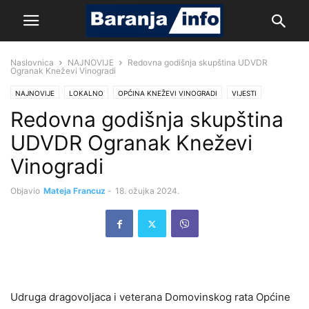
Naslovnica
NAJNOVIJE
Redovna godišnja skupština UDVDR
Ogranak Kneževi Vinogradi
NAJNOVIJE
LOKALNO
OPĆINA KNEŽEVI VINOGRADI
VIJESTI
Redovna godišnja skupština
UDVDR Ogranak Kneževi
Vinogradi
Objavio
Mateja Francuz
-
18. ožujka 2024.
Udruga dragovoljaca i veterana Domovinskog rata Općine