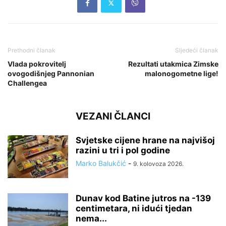
Prethodni članak
Sljedeći članak
Vlada pokrovitelj
Rezultati utakmica Zimske
ovogodišnjeg Pannonian
malonogometne lige!
Challengea
VEZANI ČLANCI
Svjetske cijene hrane na najvišoj
razini u tri i pol godine
Marko Balukčić
-
9. kolovoza 2026.
Dunav kod Batine jutros na -139
centimetara, ni idući tjedan
nema...