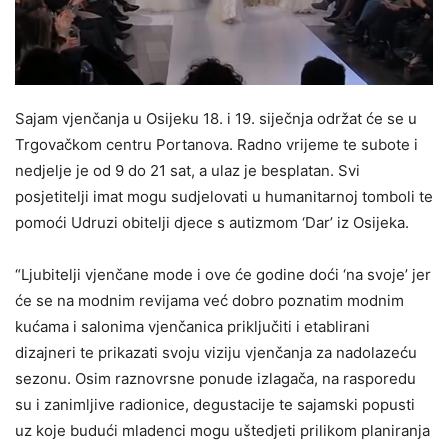
Sajam vjenčanja u Osijeku 18. i 19. siječnja održat će se u
Trgovačkom centru Portanova. Radno vrijeme te subote i
nedjelje je od 9 do 21 sat, a ulaz je besplatan. Svi
posjetitelji imat mogu sudjelovati u humanitarnoj tomboli te
pomoći Udruzi obitelji djece s autizmom ‘Dar’ iz Osijeka.
“Ljubitelji vjenčane mode i ove će godine doći ‘na svoje’ jer
će se na modnim revijama već dobro poznatim modnim
kućama i salonima vjenčanica priključiti i etablirani
dizajneri te prikazati svoju viziju vjenčanja za nadolazeću
sezonu. Osim raznovrsne ponude izlagača, na rasporedu
su i zanimljive radionice, degustacije te sajamski popusti
uz koje budući mladenci mogu uštedjeti prilikom planiranja