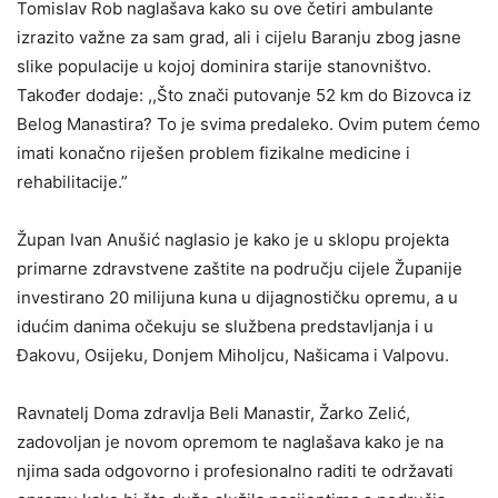
Tomislav Rob naglašava kako su ove četiri ambulante
izrazito važne za sam grad, ali i cijelu Baranju zbog jasne
slike populacije u kojoj dominira starije stanovništvo.
Također dodaje: ,,Što znači putovanje 52 km do Bizovca iz
Belog Manastira? To je svima predaleko. Ovim putem ćemo
imati konačno riješen problem fizikalne medicine i
rehabilitacije.”
Župan Ivan Anušić naglasio je kako je u sklopu projekta
primarne zdravstvene zaštite na području cijele Županije
investirano 20 milijuna kuna u dijagnostičku opremu, a u
idućim danima očekuju se službena predstavljanja i u
Đakovu, Osijeku, Donjem Miholjcu, Našicama i Valpovu.
Ravnatelj Doma zdravlja Beli Manastir, Žarko Zelić,
zadovoljan je novom opremom te naglašava kako je na
njima sada odgovorno i profesionalno raditi te održavati