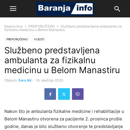
Naslovnica
PREPORUČENO
Službeno predstavljena ambulanta za
fizikalnu medicinu u Belom Manastiru
PREPORUČENO
VIJESTI
Službeno predstavljena
ambulanta za fizikalnu
medicinu u Belom Manastiru
Objavio
Sara Ilić
-
16. siječnja 2020.
Nakon što je ambulanta fizikalne medicine i rehabilitacije u
Belom Manastiru otvorena za pacijente 2. prosinca prošle
godine, danas je bilo službeno otvorenje te predstavljanje