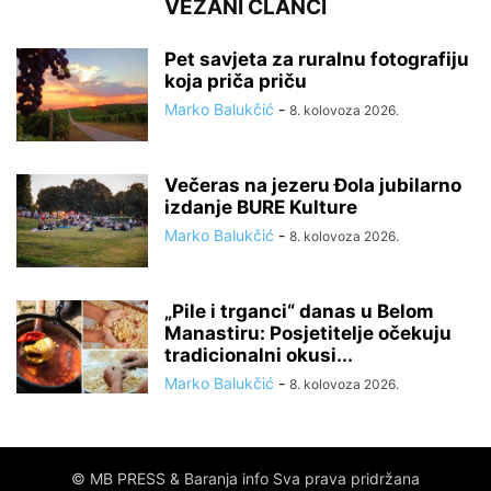
VEZANI ČLANCI
Pet savjeta za ruralnu fotografiju
koja priča priču
Marko Balukčić
-
8. kolovoza 2026.
Večeras na jezeru Đola jubilarno
izdanje BURE Kulture
Marko Balukčić
-
8. kolovoza 2026.
„Pile i trganci“ danas u Belom
Manastiru: Posjetitelje očekuju
tradicionalni okusi...
Marko Balukčić
-
8. kolovoza 2026.
© MB PRESS & Baranja info Sva prava pridržana