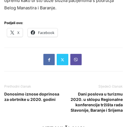
opremu kako bi što duže služila pacijentima s područja
Belog Manastira i Baranje.
Podjeli ovo:
X
Facebook
Prethodni članak
Sljedeći članak
Donosimo iznose doprinosa
Dani poslova u turizmu
za obrtnike u 2020. godini
2020. u sklopu Regionalne
konferencije tržišta rada
Slavonije, Baranje i Srijema