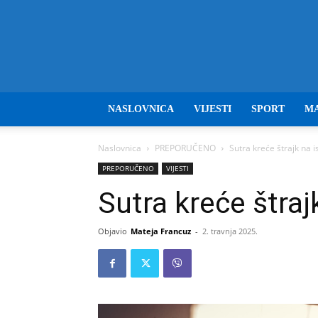
NASLOVNICA
VIJESTI
SPORT
M
Naslovnica
PREPORUČENO
Sutra kreće štrajk na 
PREPORUČENO
VIJESTI
Sutra kreće štraj
Objavio
Mateja Francuz
-
2. travnja 2025.