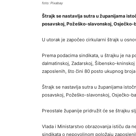
foto: Pixabay
Štrajk se nastavlja sutra u županijama is
posavskoj, Požeško-slavonskoj, Osječko-ba
U utorak je započeo cirkularni štrajk u osnov
Prema podacima sindikata, u štrajku je na p
dalmatinskoj, Zadarskoj, Šibensko-kninskoj
zaposlenih, što čini 80 posto ukupnog broja
Štrajk se nastavlja sutra u županijama isto
posavskoj, Požeško-slavonskoj, Osječko-bar
Preostale županije pridružit će se štrajku sl
Vlada i Ministarstvo obrazovanja ističu da n
sindikata o nepovoljnom položaju zaposleni