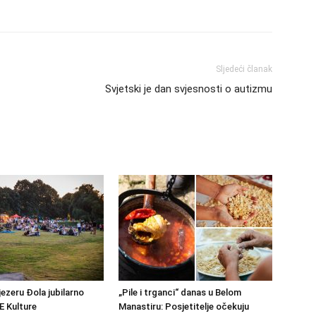
Sljedeći članak
Svjetski je dan svjesnosti o autizmu
jezeru Đola jubilarno
„Pile i trganci“ danas u Belom
E Kulture
Manastiru: Posjetitelje očekuju