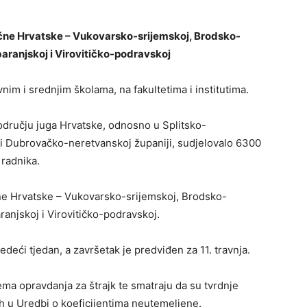
točne Hrvatske – Vukovarsko-srijemskoj, Brodsko-
ranjskoj i Virovitičko-podravskoj
nim i srednjim školama, na fakultetima i institutima.
odručju juga Hrvatske, odnosno u Splitsko-
 i Dubrovačko-neretvanskoj županiji, sudjelovalo 6300
 radnika.
čne Hrvatske – Vukovarsko-srijemskoj, Brodsko-
anjskoj i Virovitičko-podravskoj.
jedeći tjedan, a završetak je predviđen za 11. travnja.
ema opravdanja za štrajk te smatraju da su tvrdnje
h u Uredbi o koeficijentima neutemeljene.