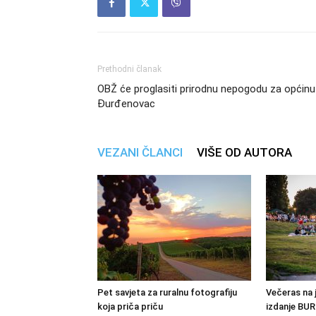
Prethodni članak
OBŽ će proglasiti prirodnu nepogodu za općinu
Đurđenovac
VEZANI ČLANCI
VIŠE OD AUTORA
Pet savjeta za ruralnu fotografiju
Večeras na 
koja priča priču
izdanje BUR