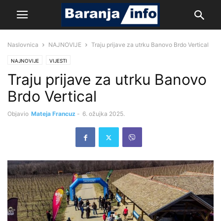
Naslovnica
NAJNOVIJE
Traju prijave za utrku Banovo Brdo Vertical
NAJNOVIJE
VIJESTI
Traju prijave za utrku Banovo
Brdo Vertical
Objavio
Mateja Francuz
-
6. ožujka 2025.