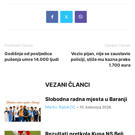
Prethodni članak
Sljedeći članak
Godišnje od posljedica
Vozio pijan, nije se zaustavio
pušenja umre 14.000 ljudi
policiji, stiže mu kazna preko
1.700 eura
VEZANI ČLANCI
Slobodna radna mjesta u Baranji
Marko Balukčić
-
10. kolovoza 2026.
Rezultati pretkola Kupa NS Beli