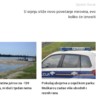
Sljedeći članak
U srpnju stiže novo povećanje mirovina, evo
koliko će iznositi
atine jutros na -139
Pokušaj ubojstva u osječkom parku:
, ni idući tjedan nema
Muškarcu zadao više ubodnih i
reznih rana