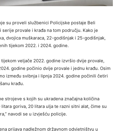
e su proveli službenici Policijske postaje Beli
lji serije provale i krađa na tom području. Kako je
ska, dvojica muškaraca, 22-godišnjak i 25-godišnjak,
enih tijekom 2022. i 2024. godine.
tijekom veljače 2022. godine izvršio dvije provale,
2024. godine počinio dvije provale i jednu krađu. Osim
o između svibnja i lipnja 2024. godine počinili četiri
ušanu krađu.
ne strojeve s kojih su ukradena značajna količina
litara goriva, 20 litara ulja te razni sitni alat, čime su
,” navodi se u izvješću policije.
nena prijava nadležnom državnom odvjetništvu u