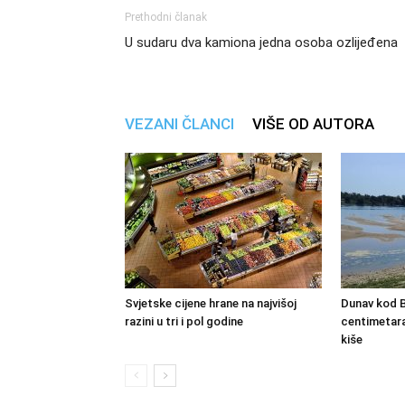
Prethodni članak
U sudaru dva kamiona jedna osoba ozlijeđena
VEZANI ČLANCI
VIŠE OD AUTORA
Svjetske cijene hrane na najvišoj
Dunav kod B
razini u tri i pol godine
centimetara
kiše