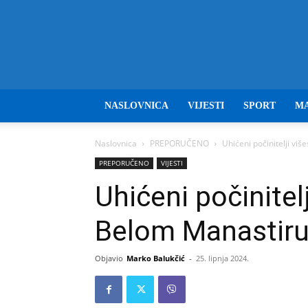
NASLOVNICA
VIJESTI
SPORT
M
Naslovnica
PREPORUČENO
Uhićeni počinitelji vi
PREPORUČENO
VIJESTI
Uhićeni počinitel
Belom Manastir
Objavio
Marko Balukčić
-
25. lipnja 2024.