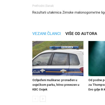
Prethodni članak
Rezultati utakmica Zimske malonogometne lig
VEZANI ČLANCI
VIŠE OD AUTORA
Ozlijeđeni muškarac pronađen u
Od podne po
osječkom parku, hitno prevezen u
za Thompso
KBC Osijek
Evo gdje ih k