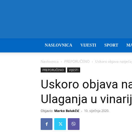
NASLOVNICA
VIJESTI
SPORT
M
Naslovnica
PREPORUČENO
Uskoro objava natječaj
PREPORUČENO
VIJESTI
Uskoro objava na
Ulaganja u vinari
Objavio
Marko Balukčić
-
10. siječnja 2020.