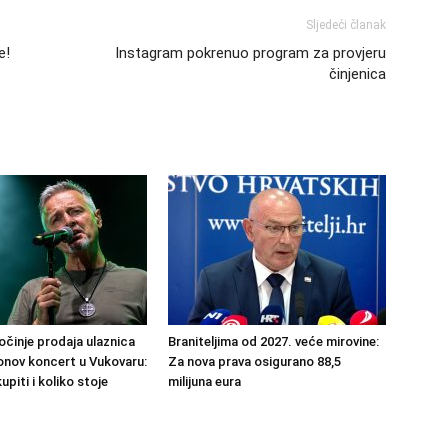
Sljedeći članak
e!
Instagram pokrenuo program za provjeru
činjenica
činje prodaja ulaznica
Braniteljima od 2027. veće mirovine:
nov koncert u Vukovaru:
Za nova prava osigurano 88,5
upiti i koliko stoje
milijuna eura