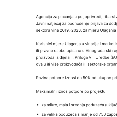
Agencija za plaćanja u poljoprivredi, ribarst
Javni natječaj za podnošenje prijava za do
sektoru vina 2019.-2023. za mjeru Ulaganja u
Korisnici mjere Ulaganja u vinarije i marketi
ili pravne osobe upisane u Vinogradarski re
proizvoda iz dijela II. Priloga VII. Uredbe 
dvaju ili više proizvođača ili sektorske organ
Razina potpore iznosi do 50% od ukupno prihv
Maksimalni iznos potpore po projektu:
za mikro, mala i srednja poduzeća (uključ
za velika poduzeća s manje od 750 zapos