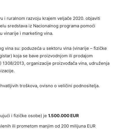
vu i ruralnom razvoju krajem veljače 2020. objaviti
djelu sredstava iz Nacionalnog programa pomoći
 vinarije i marketing vina.
ng vina su: poduzeća u sektoru vina (vinarije – fizičke
gistar) koja se bave proizvodnjom ili prodajom
(EU) 1308/2013, organizacije proizvođača vina, udruženja
izacije.
atljivih troškova, ovisno o veličini podnositelja.
ujući i fizičke osobe) je
1.500.000 EUR
lenih ili prometom manjim od 200 milijuna EUR