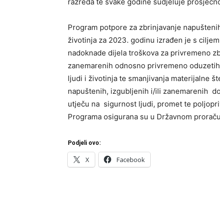
razreda te svake godine sudjeluje prosječn
Program potpore za zbrinjavanje napuštenih,
životinja za 2023. godinu izrađen je s cilj
nadoknade dijela troškova za privremeno zbr
zanemarenih odnosno privremeno oduzetih do
ljudi i životinja te smanjivanja materijalne 
napuštenih, izgubljenih i/ili zanemarenih do
utječu na sigurnost ljudi, promet te poljop
Programa osigurana su u Državnom proračun
Podjeli ovo:
X
Facebook