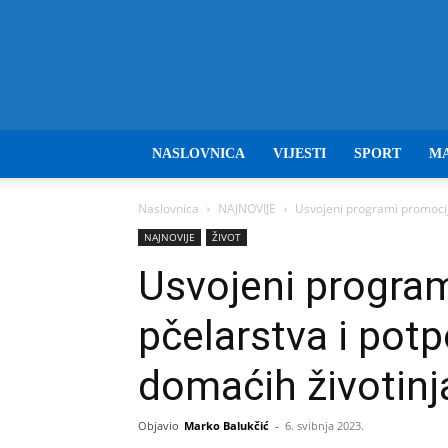
NASLOVNICA
VIJESTI
SPORT
M
Naslovnica
NAJNOVIJE
Usvojeni programi promocije
NAJNOVIJE
ŽIVOT
Usvojeni progra
pčelarstva i potp
domaćih životinj
Objavio
Marko Balukčić
-
6. svibnja 2023.