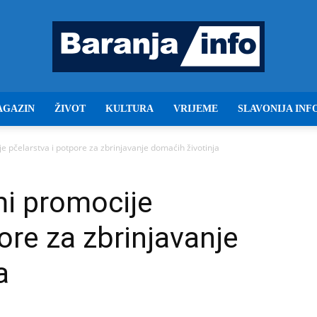
AGAZIN
ŽIVOT
KULTURA
VRIJEME
SLAVONIJA INF
Baranja
 pčelarstva i potpore za zbrinjavanje domaćih životinja
mi promocije
info
ore za zbrinjavanje
a