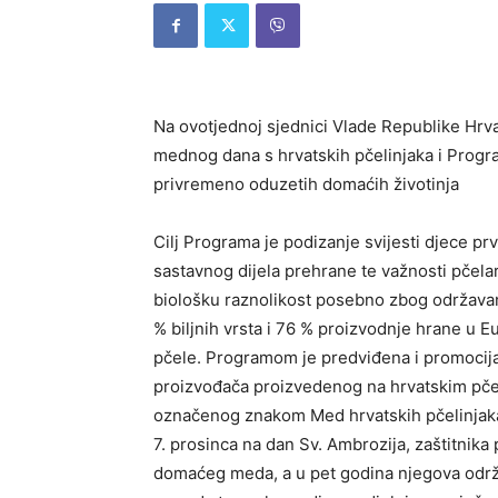
Na ovotjednoj sjednici Vlade Republike Hrv
mednog dana s hrvatskih pčelinjaka i Program
privremeno oduzetih domaćih životinja
Cilj Programa je podizanje svijesti djece p
sastavnog dijela prehrane te važnosti pčela
biološku raznolikost posebno zbog održavan
% biljnih vrsta i 76 % proizvodnje hrane u Eu
pčele. Programom je predviđena i promocija
proizvođača proizvedenog na hrvatskim pčel
označenog znakom Med hrvatskih pčelinjaka.
7. prosinca na dan Sv. Ambrozija, zaštitnika 
domaćeg meda, a u pet godina njegova održ