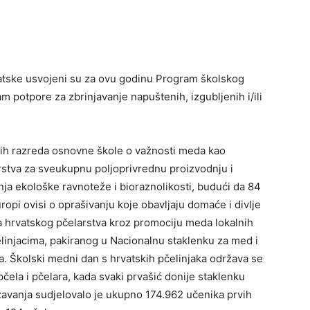
atske usvojeni su za ovu godinu Program školskog
 potpore za zbrinjavanje napuštenih, izgubljenih i/ili
rvih razreda osnovne škole o važnosti meda kao
rstva za sveukupnu poljoprivrednu proizvodnju i
ja ekološke ravnoteže i bioraznolikosti, budući da 84
ropi ovisi o oprašivanju koje obavljaju domaće i divlje
 hrvatskog pčelarstva kroz promociju meda lokalnih
injacima, pakiranog u Nacionalnu staklenku za med i
 Školski medni dan s hrvatskih pčelinjaka održava se
pčela i pčelara, kada svaki prvašić donije staklenku
avanja sudjelovalo je ukupno 174.962 učenika prvih