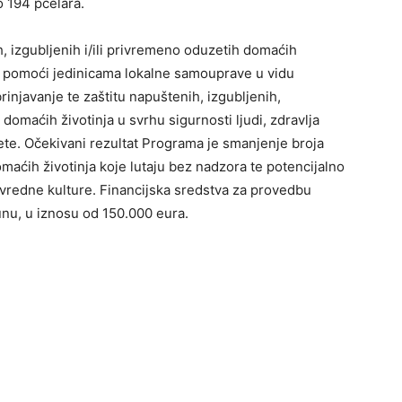
o 194 pčelara.
 izgubljenih i/ili privremeno oduzetih domaćih
em pomoći jedinicama lokalne samouprave u vidu
injavanje te zaštitu napuštenih, izgubljenih,
maćih životinja u svrhu sigurnosti ljudi, zdravlja
štete. Očekivani rezultat Programa je smanjenje broja
maćih životinja koje lutaju bez nadzora te potencijalno
rivredne kulture. Financijska sredstva za provedbu
u, u iznosu od 150.000 eura.