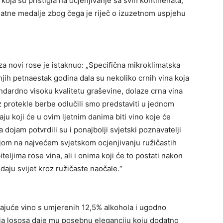
 koja su pristigla na ocjenjivanje sa svih kontinenata,
latne medalje zbog čega je riječ o izuzetnom uspjehu
za novi rose je istaknuo: „Specifična mikroklimatska
jih petnaestak godina dala su nekoliko crnih vina koja
tandardno visoku kvalitetu graševine, dolaze crna vina
z protekle berbe odlučili smo predstaviti u jednom
ju koji će u ovim ljetnim danima biti vino koje će
a dojam potvrdili su i ponajbolji svjetski poznavatelji
ljom na najvećem svjetskom ocjenjivanju ružičastih
teljima rose vina, ali i onima koji će to postati nakon
aju svijet kroz ružičaste naočale.“
ajuće vino s umjerenih 12,5% alkohola i ugodno
ja lososa daje mu posebnu eleganciju koju dodatno