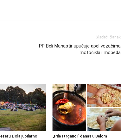
Sljedeći članak
PP Beli Manastir upućuje apel vozačima
motocikla i mopeda
jezeru Đola jubilarno
„Pile i trganci“ danas u Belom