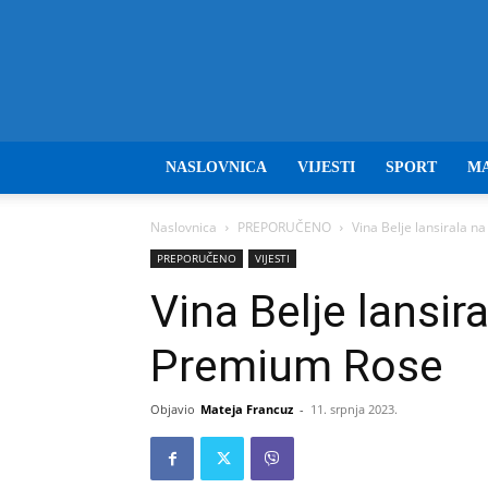
NASLOVNICA
VIJESTI
SPORT
M
Naslovnica
PREPORUČENO
Vina Belje lansirala n
PREPORUČENO
VIJESTI
Vina Belje lansira
Premium Rose
Objavio
Mateja Francuz
-
11. srpnja 2023.