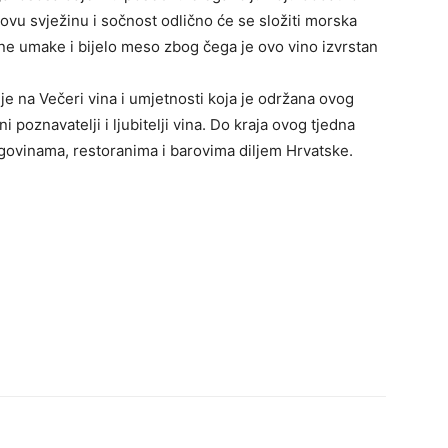
egovu svježinu i sočnost odlično će se složiti morska
agane umake i bijelo meso zbog čega je ovo vino izvrstan
e na Večeri vina i umjetnosti koja je održana ovog
i poznavatelji i ljubitelji vina. Do kraja ovog tjedna
govinama, restoranima i barovima diljem Hrvatske.