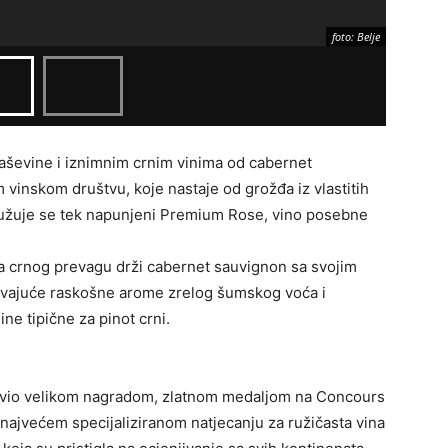
foto: Belje
graševine i iznimnim crnim vinima od cabernet
vinskom društvu, koje nastaje od grožđa iz vlastitih
ružuje se tek napunjeni Premium Rose, vino posebne
a crnog prevagu drži cabernet sauvignon sa svojim
avajuće raskošne arome zrelog šumskog voća i
ine tipične za pinot crni.
ajavio velikom nagradom, zlatnom medaljom na Concours
najvećem specijaliziranom natjecanju za ružičasta vina