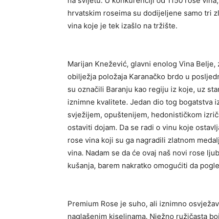
na svijetu. U konkurenciji od 1150 rose vina,
hrvatskim roseima su dodijeljene samo tri z
vina koje je tek izašlo na tržište.
Marijan Knežević, glavni enolog Vina Belje, 
obilježja položaja Karanačko brdo u posljedn
su označili Baranju kao regiju iz koje, uz s
iznimne kvalitete. Jedan dio tog bogatstva i
svježijem, opuštenijem, hedonističkom izriča
ostaviti dojam. Da se radi o vinu koje ostavlj
rose vina koji su ga nagradili zlatnom meda
vina. Nadam se da će ovaj naš novi rose ljubi
kušanja, barem nakratko omogućiti da pogled
Premium Rose je suho, ali iznimno osvježav
naglašenim kiselinama. Nježno ružičasta bo