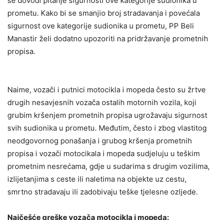
se dovodi pitanje sigurnosti ove kategorije sudionika u
prometu. Kako bi se smanjio broj stradavanja i povećala
sigurnost ove kategorije sudionika u prometu, PP Beli
Manastir želi dodatno upozoriti na pridržavanje prometnih
propisa.
Naime, vozači i putnici motocikla i mopeda često su žrtve
drugih nesavjesnih vozača ostalih motornih vozila, koji
grubim kršenjem prometnih propisa ugrožavaju sigurnost
svih sudionika u prometu. Međutim, često i zbog vlastitog
neodgovornog ponašanja i grubog kršenja prometnih
propisa i vozači motocikala i mopeda sudjeluju u teškim
prometnim nesrećama, gdje u sudarima s drugim vozilima,
izlijetanjima s ceste ili naletima na objekte uz cestu,
smrtno stradavaju ili zadobivaju teške tjelesne ozljede.
Najčešće greške vozača motocikla i mopeda: