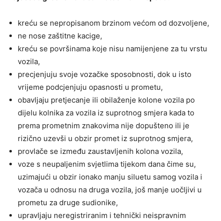
kreću se nepropisanom brzinom većom od dozvoljene,
ne nose zaštitne kacige,
kreću se površinama koje nisu namijenjene za tu vrstu
vozila,
precjenjuju svoje vozačke sposobnosti, dok u isto
vrijeme podcjenjuju opasnosti u prometu,
obavljaju pretjecanje ili obilaženje kolone vozila po
dijelu kolnika za vozila iz suprotnog smjera kada to
prema prometnim znakovima nije dopušteno ili je
rizično uzevši u obzir promet iz suprotnog smjera,
provlače se između zaustavljenih kolona vozila,
voze s neupaljenim svjetlima tijekom dana čime su,
uzimajući u obzir ionako manju siluetu samog vozila i
vozača u odnosu na druga vozila, još manje uočljivi u
prometu za druge sudionike,
upravljaju neregistriranim i tehnički neispravnim