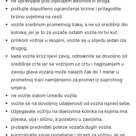
ne upravljajte pod utjecajem alkohola ili droga.
poštujte dopušteno ograničenje brzine i prilagodite
brzinu uvjetima na cesti.
vozite sredinom prometnog traka, a ne uz središnji dio
kolnika, jer je to za vozače ostalih vozila mrtvi kut.
prilikom vožnje u skupini, vozite se u slijedu jedan iza
drugog.
kada vozite kroz lijevi zavoj, odmaknite se dovoljno od
središnje crte jer se vožnjom uz crtu i naginjanjem u
zavoju glava vozača može nalaziti čak do 1 metar u
prometnoj traci namijenjeno za promet iz suprotnog
smjera.
ne vozite slalom između vozila.
vozite se na dovoljnoj udaljenosti od vozila ispred sebe.
izbjegavate vožnju na dijelovima kolnika na kojima ima
pijeska, ulja i slično, a posebno u zavojima.
probajte predviđati poteze vozača dugih vozila.
kontrolirajte svoje ponašanje i strasti za vožnju, te ne