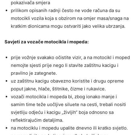
pokazivača smjera
prilikom opisanih radnji često ne vode računa da su
motocikli vozila koja s obzirom na omjer masa/snaga na
kratkim dionicama mogu ostvariti jako velika ubrzanja.
Savjeti za vozače motocikla i mopeda:
prije vožnje svakako očistite vizir, a na motocikl i moped
nemojte sjesti prije nego li stavite zaštitnu kacigu i
pravilno je zategnete.
uz zaštitnu kacigu obavezno koristite i drugu opreme
poput jakne, hlače, štitnike, čizme i rukavice.
vozači motocikla i mopeda bi, zbog ionako manje i
samim time teže uočljive siluete na cesti, trebali nositi
svjetliju odjeću i kacigu „življih“ boja odnosno sa
reflektirajućim detaljima.
na motociklu i mopedu upalite dnevno ili kratko svjetlo.