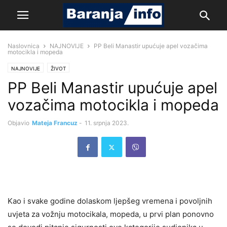
Naslovnica
NAJNOVIJE
PP Beli Manastir upućuje apel vozačima
motocikla i mopeda
NAJNOVIJE
ŽIVOT
PP Beli Manastir upućuje apel
vozačima motocikla i mopeda
Objavio
Mateja Francuz
-
11. srpnja 2023.
Kao i svake godine dolaskom ljepšeg vremena i povoljnih
uvjeta za vožnju motocikala, mopeda, u prvi plan ponovno