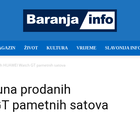
AGAZIN
ŽIVOT
KULTURA
VRIJEME
SLAVONIJA INF
Baranja
nih HUAWEI Watch GT pametnih satova
juna prodanih
info
T pametnih satova