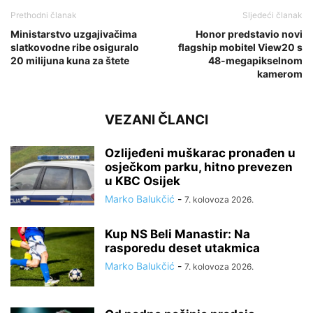
Prethodni članak
Sljedeći članak
Ministarstvo uzgajivačima
Honor predstavio novi
slatkovodne ribe osiguralo
flagship mobitel View20 s
20 milijuna kuna za štete
48-megapikselnom
kamerom
VEZANI ČLANCI
Ozlijeđeni muškarac pronađen u
osječkom parku, hitno prevezen
u KBC Osijek
Marko Balukčić
-
7. kolovoza 2026.
Kup NS Beli Manastir: Na
rasporedu deset utakmica
Marko Balukčić
-
7. kolovoza 2026.