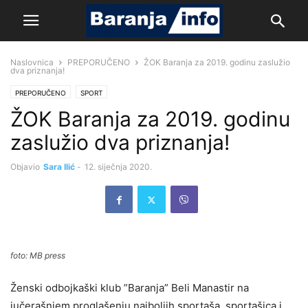
Naslovnica
PREPORUČENO
ŽOK Baranja za 2019. godinu zaslužio
dva priznanja!
PREPORUČENO
SPORT
ŽOK Baranja za 2019. godinu
zaslužio dva priznanja!
Objavio
Sara Ilić
-
12. siječnja 2020.
foto: MB press
Ženski odbojkaški klub ”Baranja” Beli Manastir na
jučerašnjem proglašenju najboljih sportaša, sportašica i