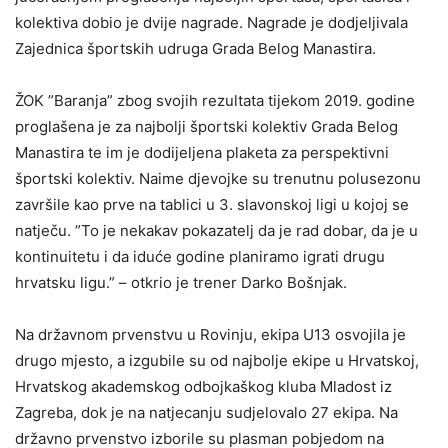
kolektiva dobio je dvije nagrade. Nagrade je dodjeljivala
Zajednica športskih udruga Grada Belog Manastira.
ŽOK ”Baranja” zbog svojih rezultata tijekom 2019. godine
proglašena je za najbolji športski kolektiv Grada Belog
Manastira te im je dodijeljena plaketa za perspektivni
športski kolektiv. Naime djevojke su trenutnu polusezonu
završile kao prve na tablici u 3. slavonskoj ligi u kojoj se
natječu. ”To je nekakav pokazatelj da je rad dobar, da je u
kontinuitetu i da iduće godine planiramo igrati drugu
hrvatsku ligu.” – otkrio je trener Darko Bošnjak.
Na državnom prvenstvu u Rovinju, ekipa U13 osvojila je
drugo mjesto, a izgubile su od najbolje ekipe u Hrvatskoj,
Hrvatskog akademskog odbojkaškog kluba Mladost iz
Zagreba, dok je na natjecanju sudjelovalo 27 ekipa. Na
državno prvenstvo izborile su plasman pobjedom na