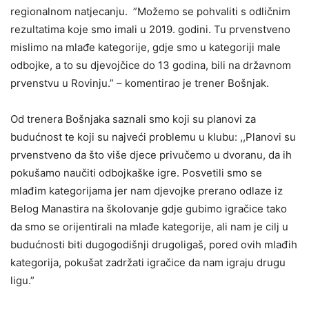
regionalnom natjecanju. ”Možemo se pohvaliti s odličnim
rezultatima koje smo imali u 2019. godini. Tu prvenstveno
mislimo na mlađe kategorije, gdje smo u kategoriji male
odbojke, a to su djevojčice do 13 godina, bili na državnom
prvenstvu u Rovinju.” – komentirao je trener Bošnjak.
Od trenera Bošnjaka saznali smo koji su planovi za
budućnost te koji su najveći problemu u klubu: ,,Planovi su
prvenstveno da što više djece privučemo u dvoranu, da ih
pokušamo naučiti odbojkaške igre. Posvetili smo se
mlađim kategorijama jer nam djevojke prerano odlaze iz
Belog Manastira na školovanje gdje gubimo igračice tako
da smo se orijentirali na mlađe kategorije, ali nam je cilj u
budućnosti biti dugogodišnji drugoligaš, pored ovih mlađih
kategorija, pokušat zadržati igračice da nam igraju drugu
ligu.”