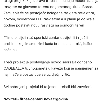
Drugi projekt koji upravo treba započeti je modernizacija
rasvjete na glavnom terenu nogometnog kluba Borac.
Zamijenit će se postojeća halogena rasvjeta reflektora,
novom, modernom LED rasvjetom a u planu je do kraja
godine postaviti novu rasvjetu na pomoćni teren
“Time bi cijeli naš sportski centar osvijetlili i riješili
problem koji imamo zimi kada brzo pada mrak”, ističe
načelnik.
Treći projekt je postavljanje novog sadržaja odnosno
CAGEBALLA tj. „nogometa u kavezu koji je namijenjen za
najmlađe a postavit će se uz dječji vrtić.
Svi nabrojani projekti bi to jeseni trebali biti završeni.
Noviteti- fitnes centar i nova trgovina