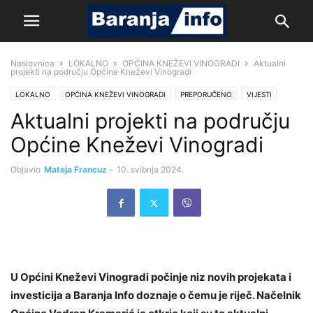
Naslovnica
LOKALNO
OPĆINA KNEŽEVI VINOGRADI
Aktualni
projekti na području Općine Kneževi Vinogradi
LOKALNO
OPĆINA KNEŽEVI VINOGRADI
PREPORUČENO
VIJESTI
Aktualni projekti na području
Općine Kneževi Vinogradi
Objavio
Mateja Francuz
-
10. svibnja 2024.
U Općini Kneževi Vinogradi počinje niz novih projekata i
investicija a Baranja Info doznaje o čemu je riječ. Načelnik