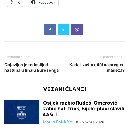
X
Facebook
Prethodni članak
Sljedeći članak
Objavljen je redoslijed
Kada i zašto otići na pregled
nastupa u finalu Eurosonga
madeža?
VEZANI ČLANCI
Osijek razbio Rudeš: Omerović
zabio hat-trick, Bijelo-plavi slavili
sa 6:1
Marko Balukčić
-
8. kolovoza 2026.