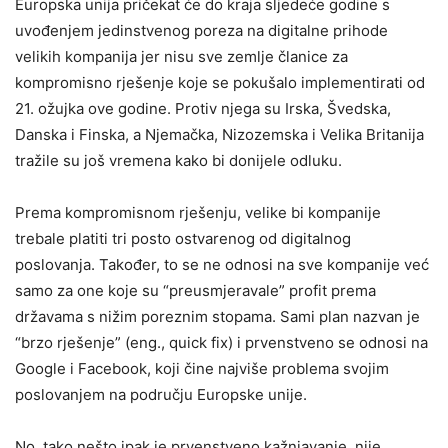
Europska unija pričekat će do kraja sljedeće godine s
uvođenjem jedinstvenog poreza na digitalne prihode
velikih kompanija jer nisu sve zemlje članice za
kompromisno rješenje koje se pokušalo implementirati od
21. ožujka ove godine. Protiv njega su Irska, Švedska,
Danska i Finska, a Njemačka, Nizozemska i Velika Britanija
tražile su još vremena kako bi donijele odluku.
Prema kompromisnom rješenju, velike bi kompanije
trebale platiti tri posto ostvarenog od digitalnog
poslovanja. Također, to se ne odnosi na sve kompanije već
samo za one koje su “preusmjeravale” profit prema
državama s nižim poreznim stopama. Sami plan nazvan je
“brzo rješenje” (eng., quick fix) i prvenstveno se odnosi na
Google i Facebook, koji čine najviše problema svojim
poslovanjem na području Europske unije.
No, tako nešto ipak je prvenstveno kažnjavanje, nije