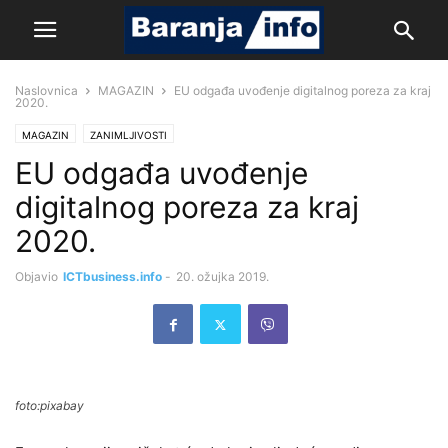
Naslovnica
MAGAZIN
EU odgađa uvođenje digitalnog poreza za kraj
2020.
MAGAZIN
ZANIMLJIVOSTI
EU odgađa uvođenje
digitalnog poreza za kraj
2020.
Objavio
ICTbusiness.info
-
20. ožujka 2019.
foto:pixabay