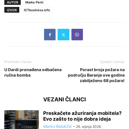
AUTOR
Marko Perić
IZVOR
ICTbusiness.info
Prethodni članak
Sljedeći članak
U Dardi pronađena odbačena
Porast broja požara na
ručna bomba
području Baranje ove godine
zabilježeno 68 požara!
VEZANI ČLANCI
Preskačete ažuriranja mobitela?
Evo zašto to nije dobra ideja
Marko Balukčić
-
26. srpnja 2026.