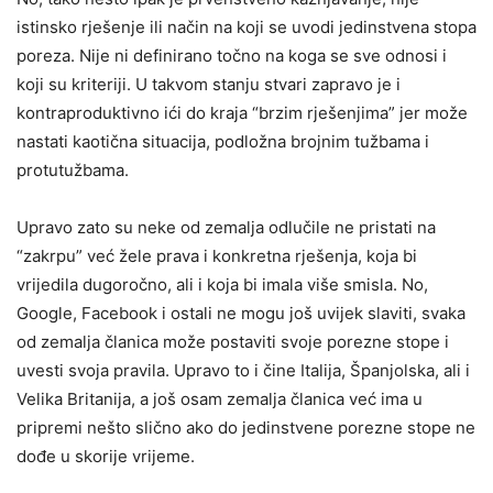
istinsko rješenje ili način na koji se uvodi jedinstvena stopa
poreza. Nije ni definirano točno na koga se sve odnosi i
koji su kriteriji. U takvom stanju stvari zapravo je i
kontraproduktivno ići do kraja “brzim rješenjima” jer može
nastati kaotična situacija, podložna brojnim tužbama i
protutužbama.
Upravo zato su neke od zemalja odlučile ne pristati na
“zakrpu” već žele prava i konkretna rješenja, koja bi
vrijedila dugoročno, ali i koja bi imala više smisla. No,
Google, Facebook i ostali ne mogu još uvijek slaviti, svaka
od zemalja članica može postaviti svoje porezne stope i
uvesti svoja pravila. Upravo to i čine Italija, Španjolska, ali i
Velika Britanija, a još osam zemalja članica već ima u
pripremi nešto slično ako do jedinstvene porezne stope ne
dođe u skorije vrijeme.