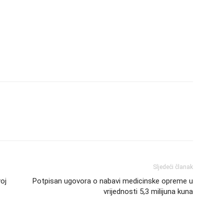
Sljedeći članak
voj
Potpisan ugovora o nabavi medicinske opreme u
vrijednosti 5,3 milijuna kuna