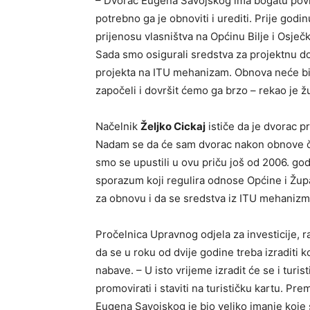
– Dvorac Eugena Savojskog ima bogatu povije
potrebno ga je obnoviti i urediti. Prije go
prijenosu vlasništva na Općinu Bilje i Osječ
Sada smo osigurali sredstva za projektnu do
projekta na ITU mehanizam. Obnova neće biti
započeli i dovršit ćemo ga brzo – rekao je 
Načelnik
Željko Cickaj
ističe da je dvorac p
Nadam se da će sam dvorac nakon obnove čini
smo se upustili u ovu priču još od 2006. go
sporazum koji regulira odnose Općine i Župan
za obnovu i da se sredstva iz ITU mehanizma 
Pročelnica Upravnog odjela za investicije, 
da se u roku od dvije godine treba izraditi 
nabave. – U isto vrijeme izradit će se i turis
promovirati i staviti na turističku kartu. P
Eugena Savojskog je bio veliko imanje koje s