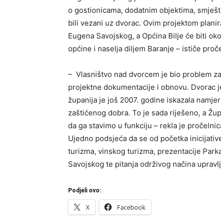
o gostionicama, dodatnim objektima, smještaj
bili vezani uz dvorac. Ovim projektom planir
Eugena Savojskog, a Općina Bilje će biti ok
općine i naselja diljem Baranje – ističe proč
– Vlasništvo nad dvorcem je bio problem za 
projektne dokumentacije i obnovu. Dvorac j
županija je još 2007. godine iskazala namj
zaštićenog dobra. To je sada riješeno, a Žu
da ga stavimo u funkciju – rekla je pročeln
Ujedno podsjeća da se od početka inicijative 
turizma, vinskog turizma, prezentacije Parka
Savojskog te pitanja održivog načina upravlj
Podjeli ovo:
X
Facebook