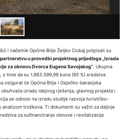
 i načelnik Općine Bilje Željko Cickaj potpisali su
partnerstvu u provedbi projektnog prijedloga „Izrada
cije za obnovu Dvorca Eugena Savojskog“
. Ukupna
a, s time da su 1.883.599,98 kuna (85 %) sredstva
a osigurat će Općina Bilje i Osječko-baranjska
obuhvaća izradu idejnog rješenja, glavnog projekta i
ja se odnosi na izradu studije razvoja turističko-
i s analizom troškova. Ti dokumenti su važni za daljnje
redstva za sufinanciranje obnove i revitalizacije