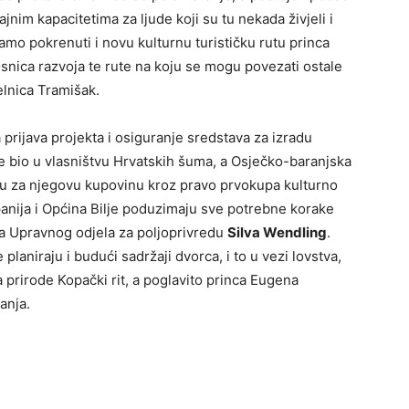
nim kapacitetima za ljude koji su tu nekada živjeli i
amo pokrenuti i novu kulturnu turističku rutu princa
osnica razvoja te rute na koju se mogu povezati ostale
elnica Tramišak.
prijava projekta i osiguranje sredstava za izradu
e bio u vlasništvu Hrvatskih šuma, a Osječko-baranjska
eru za njegovu kupovinu kroz pravo prvokupa kulturno
panija i Općina Bilje poduzimaju sve potrebne korake
ica Upravnog odjela za poljoprivredu
Silva Wendling
.
planiraju i budući sadržaji dvorca, i to u vezi lovstva,
 prirode Kopački rit, a poglavito princa Eugena
anja.