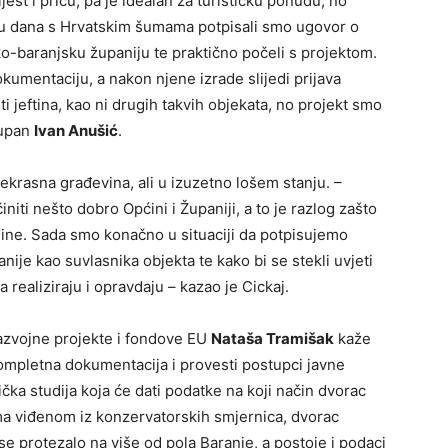
st i priču, pa je idealan za turističku ponudu, no
dinu dana s Hrvatskim šumama potpisali smo ugovor o
ko-baranjsku županiju te praktično počeli s projektom.
kumentaciju, a nakon njene izrade slijedi prijava
 jeftina, kao ni drugih takvih objekata, no projekt smo
župan
Ivan Anušić
.
rekrasna građevina, ali u izuzetno lošem stanju. –
ti nešto dobro Općini i Županiji, a to je razlog zašto
dine. Sada smo konačno u situaciji da potpisujemo
ije kao suvlasnika objekta te kako bi se stekli uvjeti
realiziraju i opravdaju – kazao je Cickaj.
razvojne projekte i fondove EU
Nataša Tramišak
kaže
kompletna dokumentacija i provesti postupci javne
tička studija koja će dati podatke na koji način dvorac
rema viđenom iz konzervatorskih smjernica, dvorac
e protezalo na više od pola Baranje, a postoje i podaci