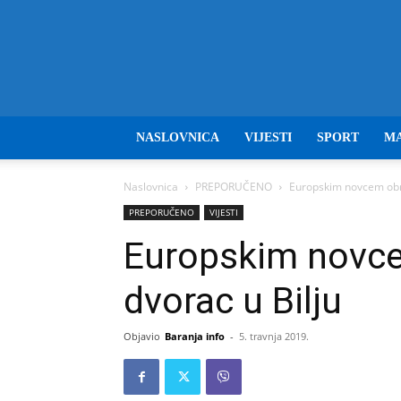
NASLOVNICA
VIJESTI
SPORT
M
Naslovnica
PREPORUČENO
Europskim novcem obno
PREPORUČENO
VIJESTI
Europskim novce
dvorac u Bilju
Objavio
Baranja info
-
5. travnja 2019.