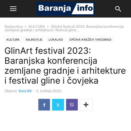
Naslovnica
KULTURA
GlinArt festival 2023: Baranjska konferencija
zemljane gradnje i arhitekture i festival gline...
KULTURA
NAJNOVIJE
LOKALNO
OPĆINA KNEŽEVI VINOGRADI
GlinArt festival 2023:
Baranjska konferencija
zemljane gradnje i arhitekture
i festival gline i čovjeka
Objavio
Sara Ilić
-
3. svibnja 2023.