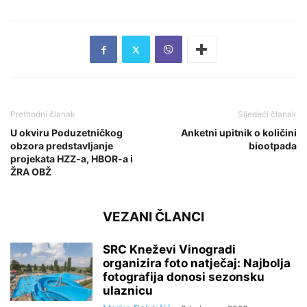
Prethodni članak
Sljedeći članak
U okviru Poduzetničkog
Anketni upitnik o količini
obzora predstavljanje
biootpada
projekata HZZ-a, HBOR-a i
ŽRA OBŽ
VEZANI ČLANCI
SRC Kneževi Vinogradi
organizira foto natječaj: Najbolja
fotografija donosi sezonsku
ulaznicu