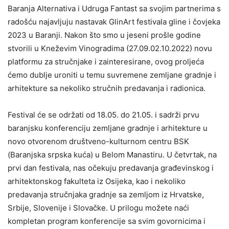
Baranja Alternativa i Udruga Fantast sa svojim partnerima s
radošću najavljuju nastavak GlinArt festivala gline i čovjeka
2023 u Baranji. Nakon što smo u jeseni prošle godine
stvorili u Kneževim Vinogradima (27.09.02.10.2022) novu
platformu za stručnjake i zainteresirane, ovog proljeća
ćemo dublje uroniti u temu suvremene zemljane gradnje i
arhitekture sa nekoliko stručnih predavanja i radionica.
Festival će se održati od 18.05. do 21.05. i sadrži prvu
baranjsku konferenciju zemljane gradnje i arhitekture u
novo otvorenom društveno-kulturnom centru BSK
(Baranjska srpska kuća) u Belom Manastiru. U četvrtak, na
prvi dan festivala, nas očekuju predavanja građevinskog i
arhitektonskog fakulteta iz Osijeka, kao i nekoliko
predavanja stručnjaka gradnje sa zemljom iz Hrvatske,
Srbije, Slovenije i Slovačke. U prilogu možete naći
kompletan program konferencije sa svim govornicima i