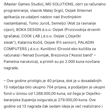
(Master Games Studio), MG SOLUTIONS, obrt za računalno
programiranje, vlasnik Matej Grgić, Osijek (Internet
aplikacija za udaljeni nadzor nad životinjskim
nastambama), Tomo Juroš, Semeljci (Alat za ravnanje
cijevi), BOKA DESIGN d.o.o. Osijek (Proizvodnja drvenih
igračaka), COOK LAB j.d.o.o. Osijek („Osječki
steak”), Katarina Kočiš, Osijek (Fit seniori), PALADIN
COMPUTERS j.d.o.o. Kunišinci (Drooid eko kućišta za
računala) i Nenad Duvnjak, Brezovica (“Assist band” –
Pametna narukvica), a primili su po 2.000 kuna novčane
nagrade.
– Ove godine pristiglo je 40 prijava, dok je u dosadašnjih
13 natječaja bilo ukupno 704 prijava, a podijeljen je ukupni
fond u iznosu od 1.268.000,00 kuna, od čega je Osječko-
baranjska županija osigurala je 279.000,00 kuna. Ove
godine od 13 nagrada čak sedam ideja je već realizirano i