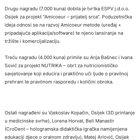
Drugu nagradu (7.000 kuna) dobila je tvrtka ESPV j.d.o.o.
Osijek za projekt “Amicoeur – prijatelj srca”. Poduzetnička
ideja odnosi se na razvoj Amicoeur metode (uređaj +
pripadajuća aplikacija/software) te njeno lansiranje na
tržište i komercijalizaciju.
Treću nagradu (4.000 kuna) primile su Anja Bašnec i Ivana
Sović za projekt NUTRIKA – obrt za nutricionističko
savjetovanje koji educira i praktično uči ljude o pravilnoj
prehrani te pravilnom rasporedu i količini obroka.
Ostali nagrađeni su Vjekoslav Kopačin, Osijek (3D printanje
u medicinske svrhe), Lorena Horvat, Beli Manastir
(CroDent – hologramska didaktička igračka namijenjena
edukaciji djece o oralnom zdravlju), Matej Arlović, Osijek