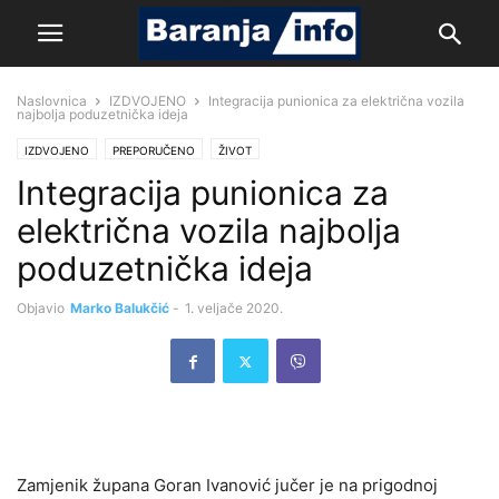
Naslovnica
IZDVOJENO
Integracija punionica za električna vozila
najbolja poduzetnička ideja
IZDVOJENO
PREPORUČENO
ŽIVOT
Integracija punionica za
električna vozila najbolja
poduzetnička ideja
Objavio
Marko Balukčić
-
1. veljače 2020.
Zamjenik župana Goran Ivanović jučer je na prigodnoj