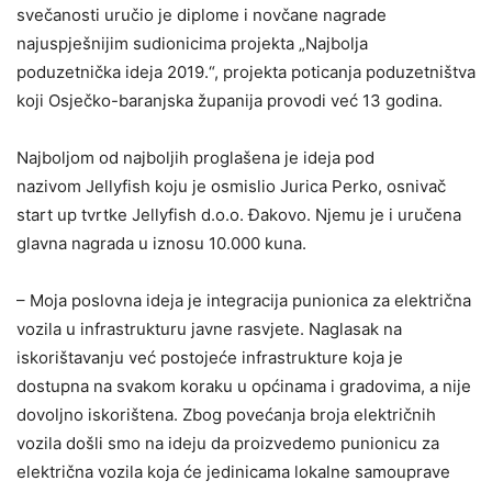
svečanosti uručio je diplome i novčane nagrade
najuspješnijim sudionicima projekta „Najbolja
poduzetnička ideja 2019.“, projekta poticanja poduzetništva
koji Osječko-baranjska županija provodi već 13 godina.
Najboljom od najboljih proglašena je ideja pod
nazivom Jellyfish koju je osmislio Jurica Perko, osnivač
start up tvrtke Jellyfish d.o.o. Đakovo. Njemu je i uručena
glavna nagrada u iznosu 10.000 kuna.
– Moja poslovna ideja je integracija punionica za električna
vozila u infrastrukturu javne rasvjete. Naglasak na
iskorištavanju već postojeće infrastrukture koja je
dostupna na svakom koraku u općinama i gradovima, a nije
dovoljno iskorištena. Zbog povećanja broja električnih
vozila došli smo na ideju da proizvedemo punionicu za
električna vozila koja će jedinicama lokalne samouprave