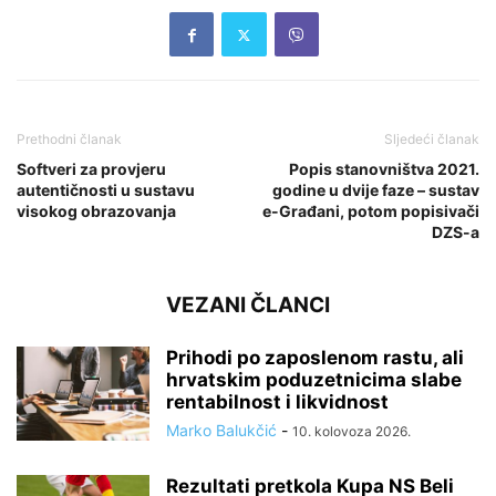
Prethodni članak
Sljedeći članak
Softveri za provjeru
Popis stanovništva 2021.
autentičnosti u sustavu
godine u dvije faze – sustav
visokog obrazovanja
e-Građani, potom popisivači
DZS-a
VEZANI ČLANCI
Prihodi po zaposlenom rastu, ali
hrvatskim poduzetnicima slabe
rentabilnost i likvidnost
Marko Balukčić
-
10. kolovoza 2026.
Rezultati pretkola Kupa NS Beli