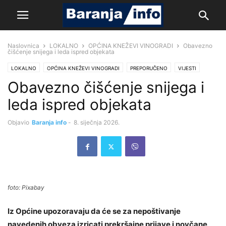
Naslovnica
LOKALNO
OPĆINA KNEŽEVI VINOGRADI
Obavezno
čišćenje snijega i leda ispred objekata
LOKALNO
OPĆINA KNEŽEVI VINOGRADI
PREPORUČENO
VIJESTI
Obavezno čišćenje snijega i
leda ispred objekata
Objavio
Baranja info
-
8. siječnja 2026.
foto: Pixabay
Iz Općine upozoravaju da će se za nepoštivanje
navedenih obveza izricati prekršajne prijave i novčane